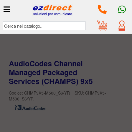
Il mio
account
Accedi
AudioCodes Channel
Managed Packaged
Services (CHAMPS) 9x5
Codice: CHMP9X5-M500_S6/YR SKU:
CHMP9X5-
M500_S6/YR