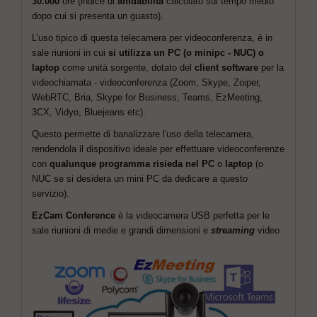
30.000
ore (indice di
affidabilità
calcolato sul tempo medio
dopo cui si presenta un guasto).
L'uso tipico di questa telecamera per videoconferenza, è in
sale riunioni in cui
si utilizza un PC (o minipc - NUC) o
laptop
come unità sorgente, dotato del
client software
per la
videochiamata - videoconferenza (Zoom, Skype, Zoiper,
WebRTC, Bria, Skype for Business, Teams, EzMeeting,
3CX, Vidyo, Bluejeans etc).
Questo permette di banalizzare l'uso della telecamera,
rendendola il dispositivo ideale per effettuare videoconferenze
con
qualunque programma risieda nel PC
o
laptop
(o
NUC se si desidera un mini PC da dedicare a questo
servizio).
EzCam Conference
è la videocamera USB perfetta per le
sale riunioni di medie e grandi dimensioni e
streaming
video