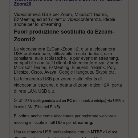
Zoom20
Videocamera USB per Zoom, Micosoft Teams,
EzMeeting ed altri client di videoconferenza. Ideale
anche per lo streaming
Fuori produzione sostituita da Ezcam-
Zoom12
La videocamera EzCam-Zoom12, è una telecamera
USB professionale, utilizzabile in sala riunioni, sala
consiliare, aule scolastiche, e per eventi in streaming,
compatibile con tutti i client di videoconferenza, Zoom,
Microsoft Teams, EzMeeting, Bluejens, Yealink, Poly,
Lifesize, Cisco, Avaya, Google Hangouts, Skype etc.
La telecamera USB per zoom e altri clients di
videocomunicazione, è dotata di zoom ottico 12X, porta
di rete LAN, USB 3.0.
Si utilizza
collegandola ad un PC
(notebook o minipc) via USB e
in rete LAN (Ethernet RJ45).
E' ottima anche come telecamera per registrare webinar o
meeting in locale in full HD e per
streaming.
Una telecamera USB professionale con un
MTBF di circa