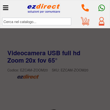
Il mio
account
Accedi
Videocamera USB full hd
Zoom 20x fov 65°
Codice: EZCAM-ZOOM20 SKU:
EZCAM-ZOOM20