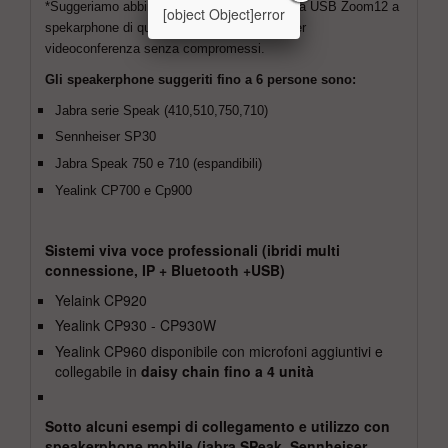
*Suggeriamo abbinamento della videocamera USB Zoom12 a
[object Object]error
spekarphone di qualità per ottenere un kit per
videoconferenza senza compromessi.
Gli speakerphone suggeriti fino a 6 persone sono:
Jabra serie Speak (410,510,750,710)
Sennheiser SP30
Jabra Speak 750 e 710 (espandibili)
Yealink CP700 e Cp900
Sistemi viva voce professionali (ibridi multi
connessione, IP + Bluetooth +USB)
Yelaink CP920
Yealink CP930 - CP930W
Yealink CP960 disponibile con microfoni aggiuntivi e
collegabile in
daisy chain fino a 4 unità
Sotto alcuni esempi di collegamento e utilizzo con
speakerphone mobile (jabra SPeak, Sennheiser