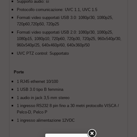
Supporto audio: sì
Protocollo comunicazione: UVC 1.1, UVC 1.5
Formati video supportati USB 3.0: 1080p/30, 1080p25,
720p60,720p50, 720p25
Formati video supportati USB 2.0: 1080p/30, 1080p25,
1080p15, 1080p10, 720p60, 720p30, 720p25, 960x540p/30,
960x540p/25, 640x460p/60, 640x360p/50
UVC PTZ control: Supportato
Porte
1 RJ45 ethernet 10/100
1 USB 3.0 tipo B femmina
1 audio in jack 3,5 mm stereo
1 ingresso RS232 8 pin fino a 30 metri protocollo VISCA /
Pelco-D, Pelco P
1 ingresso alimentazione 12VDC