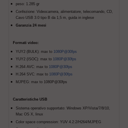
peso: 1.285 gr
Confezione: Videocamera, alimentatore, telecomando, CD,
Cavo USB 3.0 tipo B da 1,5 m, guida in inglese
Garanzia 24 mesi
Formati video:
YUY2 (BULK): max to
1080P@30fps
YUY2 (ISOC): max to
1080P@30fps
H.264 AVC: max to
1080P@30fps
H.264 SVC: max to
1080P@30fps
MJPEG: max to 1080P@30fps
Caratteristiche USB
Sistema operativo supportato: Windows XP/Vista/7/8/10,
Mac OS X, linux
Color space compression: YUV 4.2:2/H264/MJPEG