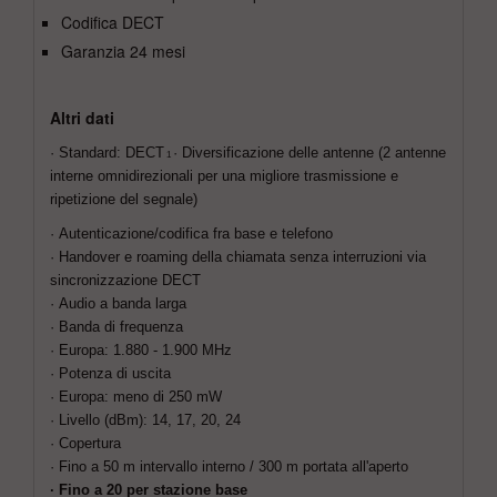
Codifica DECT
Garanzia 24 mesi
Altri dati
· Standard: DECT
· Diversificazione delle antenne (2 antenne
1
interne
omnidirezionali per una migliore trasmissione e
ripetizione del segnale)
· Autenticazione/codifica fra base e telefono
· Handover e roaming della chiamata senza
interruzioni via
sincronizzazione DECT
· Audio a banda larga
· Banda di frequenza
· Europa: 1.880 - 1.900 MHz
· Potenza di uscita
· Europa: meno di 250 mW
· Livello (dBm): 14, 17, 20, 24
· Copertura
· Fino a 50 m intervallo interno / 300 m portata
all'aperto
· Fino a 20 per stazione base