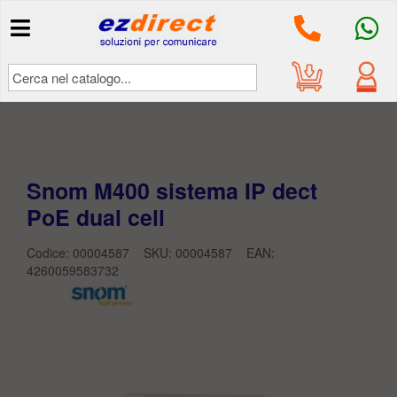
Il mio
account
Accedi
Snom M400 sistema IP dect
PoE dual cell
Codice: 00004587 SKU:
00004587
EAN:
4260059583732