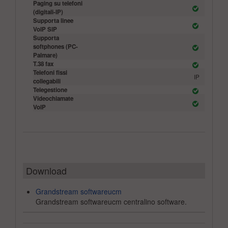
Paging su telefoni
(digitali-IP)
Supporta linee
VoIP SIP
Supporta
softphones (PC-
Palmare)
T.38 fax
Telefoni fissi
IP
collegabili
Telegestione
Videochiamate
VoIP
Download
Grandstream softwareucm
Grandstream softwareucm centralino software.