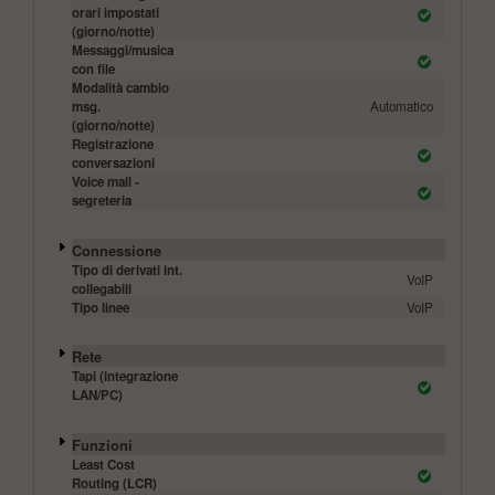
orari impostati
(giorno/notte)
Messaggi/musica
con file
Modalità cambio
msg.
Automatico
(giorno/notte)
Registrazione
conversazioni
Voice mail -
segreteria
Connessione
Tipo di derivati int.
VoIP
collegabili
Tipo linee
VoIP
Rete
Tapi (integrazione
LAN/PC)
Funzioni
Least Cost
Routing (LCR)