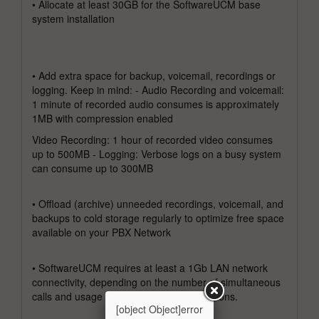
• Allocate at least 30GB for the SoftwareUCM base
system installation
• Add extra space for backup, voicemail, recordings or
logging. Keep in mind: - Audio Recording and voicemail:
1 minute of recorded audio consumes is approximately
1MB with compression enabled
Video Recording: 1 hour of recorded video consumes
up to 500MB - Logging: Verbose logs on a busy system
can consume up to 300MB
• Offload (archive) unneeded recordings, voicemail, and
backups to cold storage regularly to optimize free space
available on your PBX Network
• SoftwareUCM requires at least a 1Gb LAN network
connectivity, depending on the number of simultaneous
calls and usage of other network applications.
[object Object]error