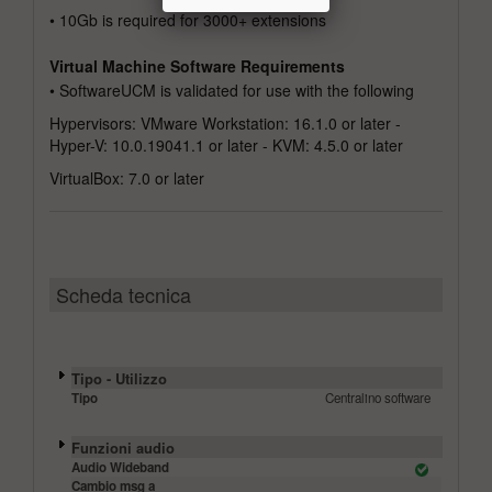
• 10Gb is required for 3000+ extensions
Virtual Machine Software Requirements
• SoftwareUCM is validated for use with the following
Hypervisors: VMware Workstation: 16.1.0 or later -
Hyper-V: 10.0.19041.1 or later - KVM: 4.5.0 or later
VirtualBox: 7.0 or later
Scheda tecnica
Tipo - Utilizzo
Tipo
Centralino software
Funzioni audio
Audio Wideband
Cambio msg a