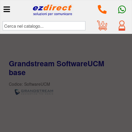
Il mio
account
Accedi
Grandstream SoftwareUCM
base
Codice: SoftwareUCM