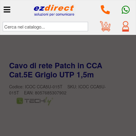
Il mio
account
Accedi
Cavo di rete Patch in CCA
Cat.5E Grigio UTP 1,5m
Codice: ICOC CCA5U-015T SKU:
ICOC CCA5U-
015T
EAN:
8057685307902